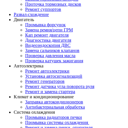
Проточка тормозных дисков
Ремонт суппортов
Развал-схождение
Двигатель
Промывка форсунок
Замена ремня/цепи ГРМ
Кап ремонт двигателя
Диагностика двигателя
Видеоэндоскопия ДВС
Замена сальников клапанов
Проверка давления масла
Проверка катушек зажигания
Автоэлектрика
Ремонт автоэлектрики
Установка автосигнализаций
Ремонт генераторов
Ремонт датчика угла поворота руля
Ремонт и замена стартера
Климат и кондиционирование
Заправка автокондиционеров
Антибактериальная обработка
Система охлаждения
Промывка радиаторов печки
Промывка системы охлаждения
Ремонт и замена печки, отопителя