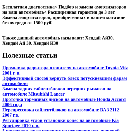
Бесплатная диагностика< Подбор и замена амортизаторов
на ваш автомобиль< Расширенная гарантия до 3 лет
Замена амортизаторов, приобретенных в нашем магазине
без очереди от 1500 руб!
Также данный автомобиль называют: Хендай Ай30,
Хендай Ай 30, Хендай И30
Полезные статьи
Промывка радиатора отопителя на автомобиле Toyota Vitz
2001 г. в.
Эффективный способ вернуть блеск потускневшим фарам
автомобиля
Замена задних сайлентблоков передних рычагов на
автомобиле Mitsubishi Lancer
Проточка тормозных дисков на автомобиле Honda Accord
2006 года
Перепрессовка сайлентблоков на автомобиле ВАЗ 2112
2007 г.в.
Регулировка углов установки колес на автомобиле Kia
Sportage 2010 г. в.
5 признаков, указывающих на неисправность шаровой