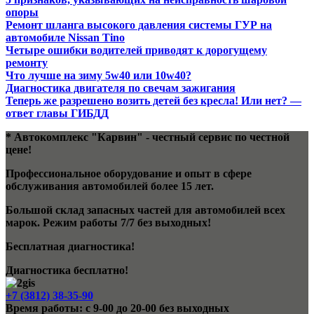
опоры
Ремонт шланга высокого давления системы ГУР на
автомобиле Nissan Tino
Четыре ошибки водителей приводят к дорогущему
ремонту
Что лучше на зиму 5w40 или 10w40?
Диагностика двигателя по свечам зажигания
Теперь же разрешено возить детей без кресла! Или нет? —
ответ главы ГИБДД
* Автокомплекс "Карвин" - честный сервис по честной
цене!
Профессиональное оборудование и опыт в сфере
обслуживания автомобилей более 15 лет.
Большой склад запасных частей для автомобилей всех
марок. Режим работы 7/7 без выходных!
Бесплатная диагностика!
Диагностика бесплатно!
+7 (3812) 38-35-90
Время работы: с 9-00 до 20-00 без выходных