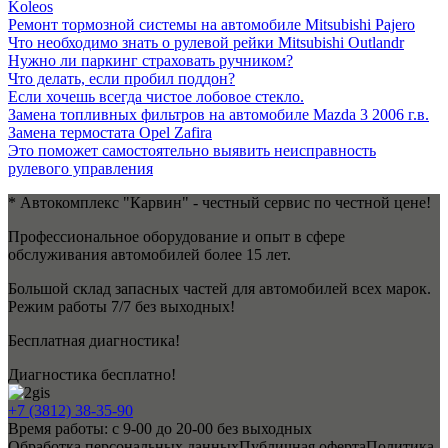
Koleos
Ремонт тормозной системы на автомобиле Mitsubishi Pajero
Что необходимо знать о рулевой рейки Mitsubishi Outlandr
Нужно ли паркинг страховать ручником?
Что делать, если пробил поддон?
Если хочешь всегда чистое лобовое стекло.
Замена топливных фильтров на автомобиле Mazda 3 2006 г.в.
Замена термостата Opel Zafira
Это поможет самостоятельно выявить неисправность
рулевого управления
* Автокомплекс "Карвин" - честный сервис по честной цене!
Профессиональное оборудование и опыт в сфере
обслуживания автомобилей более 15 лет.
Большой склад запасных частей для автомобилей всех марок.
Режим работы 7/7 без выходных!
Бесплатная диагностика!
Диагностика бесплатно!
+7 (3812) 38-35-90
Время работы: с 9-00 до 20-00 без выходных
Обработка персональных данных
Публичная оферта
Политика