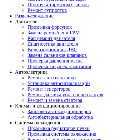
Проточка тормозных дисков
Ремонт суппортов
Развал-схождение
Двигатель
Промывка форсунок
Замена ремня/цепи ГРМ
Кап ремонт двигателя
Диагностика двигателя
Видеоэндоскопия ДВС
Замена сальников клапанов
Проверка давления масла
Проверка катушек зажигания
Автоэлектрика
Ремонт автоэлектрики
Установка автосигнализаций
Ремонт генераторов
Ремонт датчика угла поворота руля
Ремонт и замена стартера
Климат и кондиционирование
Заправка автокондиционеров
Антибактериальная обработка
Система охлаждения
Промывка радиаторов печки
Промывка системы охлаждения
Ремонт и замена печки, отопителя