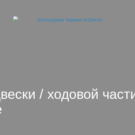
вески / ходовой част
е