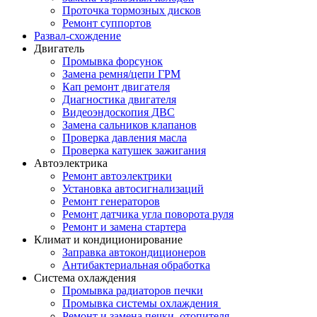
Проточка тормозных дисков
Ремонт суппортов
Развал-схождение
Двигатель
Промывка форсунок
Замена ремня/цепи ГРМ
Кап ремонт двигателя
Диагностика двигателя
Видеоэндоскопия ДВС
Замена сальников клапанов
Проверка давления масла
Проверка катушек зажигания
Автоэлектрика
Ремонт автоэлектрики
Установка автосигнализаций
Ремонт генераторов
Ремонт датчика угла поворота руля
Ремонт и замена стартера
Климат и кондиционирование
Заправка автокондиционеров
Антибактериальная обработка
Система охлаждения
Промывка радиаторов печки
Промывка системы охлаждения
Ремонт и замена печки, отопителя