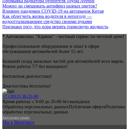
Промывка радиатора отопителя Toyota Avensis
Можно ли смешивать антифриз разных цветов?
Влияние пандемии СOVID-19 на авторынок Китая
Как облегчить жизнь водителя в непогоду —
водоотталкивающее средство своими руками
Признаки того, что пора менять тормозную жидкость
* Автокомплекс "Карвин" - честный сервис по честной цене!
Профессиональное оборудование и опыт в сфере
обслуживания автомобилей более 15 лет.
Большой склад запасных частей для автомобилей всех марок.
Режим работы 7/7 без выходных!
Бесплатная диагностика!
Диагностика бесплатно!
+7 (3812) 38-35-90
Время работы: с 9-00 до 20-00 без выходных
Обработка персональных данных
Публичная оферта
Политика
обработки персональных данных
Авторское право
Мы в Вконтакте