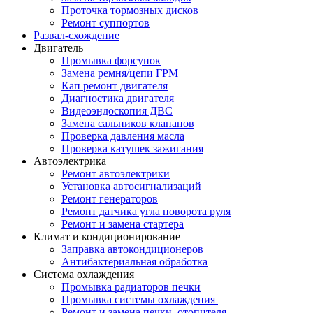
Проточка тормозных дисков
Ремонт суппортов
Развал-схождение
Двигатель
Промывка форсунок
Замена ремня/цепи ГРМ
Кап ремонт двигателя
Диагностика двигателя
Видеоэндоскопия ДВС
Замена сальников клапанов
Проверка давления масла
Проверка катушек зажигания
Автоэлектрика
Ремонт автоэлектрики
Установка автосигнализаций
Ремонт генераторов
Ремонт датчика угла поворота руля
Ремонт и замена стартера
Климат и кондиционирование
Заправка автокондиционеров
Антибактериальная обработка
Система охлаждения
Промывка радиаторов печки
Промывка системы охлаждения
Ремонт и замена печки, отопителя