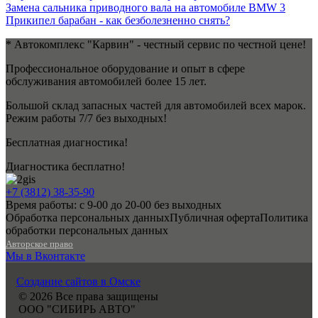
Замена сальника приводного вала на автомобиле BMW 3
Прикипел барабан - как безболезненно снять?
* Автокомплекс "Карвин" - честный сервис по честной цене!
Профессиональное оборудование и опыт в сфере
обслуживания автомобилей более 15 лет.
Большой склад запасных частей для автомобилей всех марок.
Режим работы 7/7 без выходных!
Бесплатная диагностика!
Диагностика бесплатно!
+7 (3812) 38-35-90
Время работы: с 9-00 до 20-00 без выходных
Обработка персональных данных
Публичная оферта
Политика
обработки персональных данных
Авторское право
Мы в Вконтакте
Создание сайтов в Омске
© 2026 Все права защищены
ООО "СИБИРЬ АВТО"