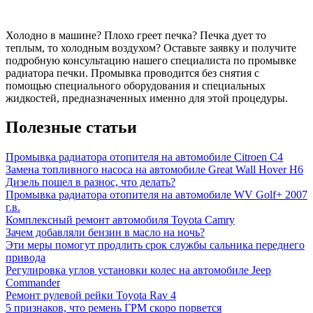
Холодно в машине? Плохо греет печка? Печка дует то
теплым, то холодным воздухом? Оставьте заявку и получите
подробную консультацию нашего специалиста по промывке
радиатора печки. Промывка проводится без снятия с
помощью специального оборудования и специальных
жидкостей, предназначенных именно для этой процедуры.
Полезные статьи
Промывка радиатора отопителя на автомобиле Citroen C4
Замена топливного насоса на автомобиле Great Wall Hover H6
Дизель пошел в разнос, что делать?
Промывка радиатора отопителя на автомобиле WV Golf+ 2007
г.в.
Комплексный ремонт автомобиля Toyota Camry
Зачем добавляли бензин в масло на ночь?
Эти меры помогут продлить срок службы сальника переднего
привода
Регулировка углов установки колес на автомобиле Jeep
Commander
Ремонт рулевой рейки Toyota Rav 4
5 признаков, что ремень ГРМ скоро порвется