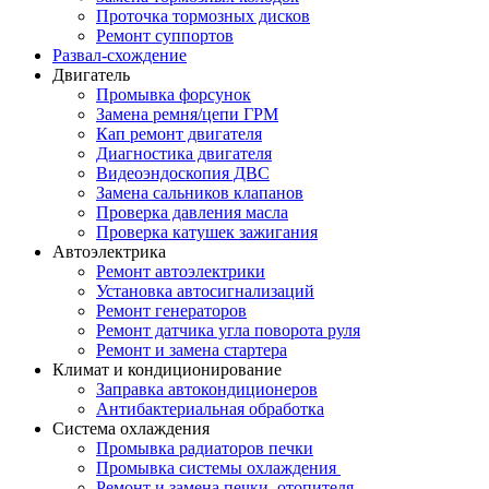
Проточка тормозных дисков
Ремонт суппортов
Развал-схождение
Двигатель
Промывка форсунок
Замена ремня/цепи ГРМ
Кап ремонт двигателя
Диагностика двигателя
Видеоэндоскопия ДВС
Замена сальников клапанов
Проверка давления масла
Проверка катушек зажигания
Автоэлектрика
Ремонт автоэлектрики
Установка автосигнализаций
Ремонт генераторов
Ремонт датчика угла поворота руля
Ремонт и замена стартера
Климат и кондиционирование
Заправка автокондиционеров
Антибактериальная обработка
Система охлаждения
Промывка радиаторов печки
Промывка системы охлаждения
Ремонт и замена печки, отопителя