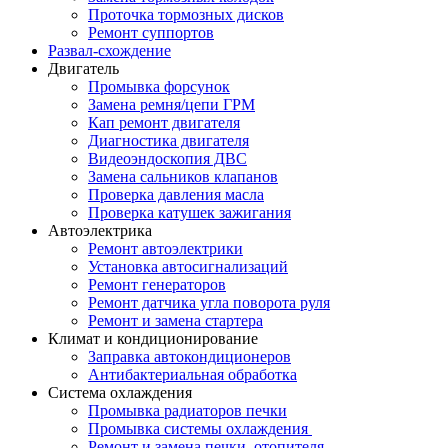
Проточка тормозных дисков
Ремонт суппортов
Развал-схождение
Двигатель
Промывка форсунок
Замена ремня/цепи ГРМ
Кап ремонт двигателя
Диагностика двигателя
Видеоэндоскопия ДВС
Замена сальников клапанов
Проверка давления масла
Проверка катушек зажигания
Автоэлектрика
Ремонт автоэлектрики
Установка автосигнализаций
Ремонт генераторов
Ремонт датчика угла поворота руля
Ремонт и замена стартера
Климат и кондиционирование
Заправка автокондиционеров
Антибактериальная обработка
Система охлаждения
Промывка радиаторов печки
Промывка системы охлаждения
Ремонт и замена печки, отопителя