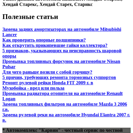
Хендай Старекс, Хендай Старех, Старикс
Полезные статьи
Замена задних амортизаторах на автомобиле Mitsubishi
Lancer
Как проверить опорные подшипники?
Как открутить прикипевшие гайки коллектора?
5 признаков, указывающих на неисправность шаровой
опоры
Промывка топливных форсунок на автомобиле Nissan
Pulsar
Для чего раньше возили с собой горчицу?
5 причин, требующих ремонта тормозных суппортов
Ремонт рулевой рейки Honda FIT 2009 г. в
Мухобойка - вред или польза
Промывка радиатора отопителя на автомобиле Renault
Logan
Замена топливных фильтров на автомобиле Mazda 3 2006
г.в.
Замена рулевой реки на автомобиле Hyundai Elantra 2007 г.
в.
* Автокомплекс "Карвин" - честный сервис по честной