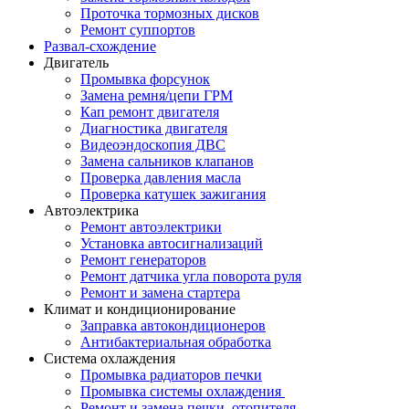
Проточка тормозных дисков
Ремонт суппортов
Развал-схождение
Двигатель
Промывка форсунок
Замена ремня/цепи ГРМ
Кап ремонт двигателя
Диагностика двигателя
Видеоэндоскопия ДВС
Замена сальников клапанов
Проверка давления масла
Проверка катушек зажигания
Автоэлектрика
Ремонт автоэлектрики
Установка автосигнализаций
Ремонт генераторов
Ремонт датчика угла поворота руля
Ремонт и замена стартера
Климат и кондиционирование
Заправка автокондиционеров
Антибактериальная обработка
Система охлаждения
Промывка радиаторов печки
Промывка системы охлаждения
Ремонт и замена печки, отопителя