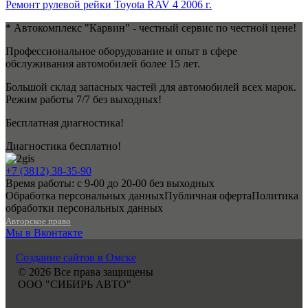
Ремонт рулевой рейки Toyota RAV 4 2006 г.
* Автокомплекс "Карвин" - честный сервис по честной цене!
Профессиональное оборудование и опыт в сфере
обслуживания автомобилей более 15 лет.
Большой склад запасных частей для автомобилей всех марок.
Режим работы 7/7 без выходных!
Бесплатная диагностика!
Диагностика бесплатно!
+7 (3812) 38-35-90
Время работы: с 9-00 до 20-00 без выходных
Обработка персональных данных
Публичная оферта
Политика
обработки персональных данных
Авторское право
Мы в Вконтакте
Создание сайтов в Омске
© 2026 Все права защищены
ООО "СИБИРЬ АВТО"