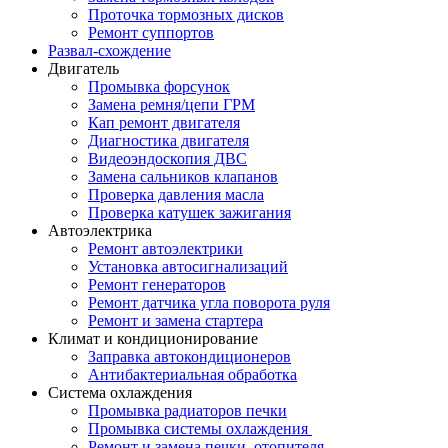
Проточка тормозных дисков
Ремонт суппортов
Развал-схождение
Двигатель
Промывка форсунок
Замена ремня/цепи ГРМ
Кап ремонт двигателя
Диагностика двигателя
Видеоэндоскопия ДВС
Замена сальников клапанов
Проверка давления масла
Проверка катушек зажигания
Автоэлектрика
Ремонт автоэлектрики
Установка автосигнализаций
Ремонт генераторов
Ремонт датчика угла поворота руля
Ремонт и замена стартера
Климат и кондиционирование
Заправка автокондиционеров
Антибактериальная обработка
Система охлаждения
Промывка радиаторов печки
Промывка системы охлаждения
Ремонт и замена печки, отопителя