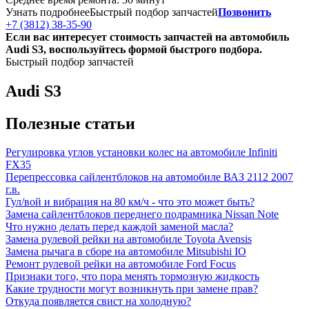
Узнать подробнее
Быстрый подбор запчастей
Позвонить
+7 (3812) 38-35-90
Если вас интересует стоимость запчастей на автомобиль
Audi S3, воспользуйтесь формой быстрого подбора.
Быстрый подбор запчастей
Audi S3
Полезные статьи
Регулировка углов установки колес на автомобиле Infiniti
FX35
Перепрессовка сайлентблоков на автомобиле ВАЗ 2112 2007
г.в.
Гул/вой и вибрация на 80 км/ч - что это может быть?
Замена сайлентблоков переднего подрамника Nissan Note
Что нужно делать перед каждой заменой масла?
Замена рулевой рейки на автомобиле Toyota Avensis
Замена рычага в сборе на автомобиле Mitsubishi IO
Ремонт рулевой рейки на автомобиле Ford Focus
Признаки того, что пора менять тормозную жидкость
Какие трудности могут возникнуть при замене прав?
Откуда появляется свист на холодную?