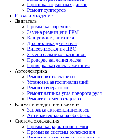
Проточка тормозных дисков
Ремонт суппортов
Развал-схождение
Двигатель
Промывка форсунок
Замена ремня/цепи ГРМ
Кап ремонт двигателя
Диагностика двигателя
Видеоэндоскопия ДВС
Замена сальников клапанов
Проверка давления масла
Проверка катушек зажигания
Автоэлектрика
Ремонт автоэлектрики
Установка автосигнализаций
Ремонт генераторов
Ремонт датчика угла поворота руля
Ремонт и замена стартера
Климат и кондиционирование
Заправка автокондиционеров
Антибактериальная обработка
Система охлаждения
Промывка радиаторов печки
Промывка системы охлаждения
Ремонт и замена печки, отопителя