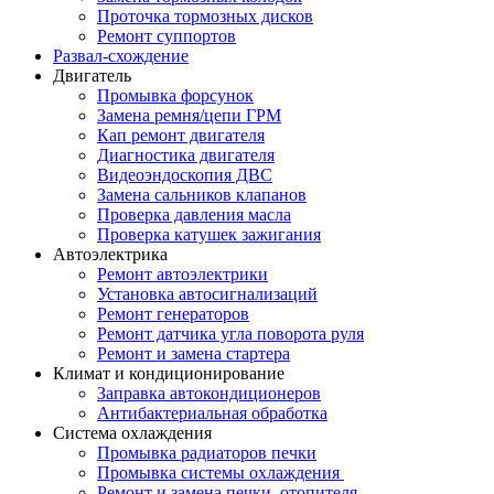
Проточка тормозных дисков
Ремонт суппортов
Развал-схождение
Двигатель
Промывка форсунок
Замена ремня/цепи ГРМ
Кап ремонт двигателя
Диагностика двигателя
Видеоэндоскопия ДВС
Замена сальников клапанов
Проверка давления масла
Проверка катушек зажигания
Автоэлектрика
Ремонт автоэлектрики
Установка автосигнализаций
Ремонт генераторов
Ремонт датчика угла поворота руля
Ремонт и замена стартера
Климат и кондиционирование
Заправка автокондиционеров
Антибактериальная обработка
Система охлаждения
Промывка радиаторов печки
Промывка системы охлаждения
Ремонт и замена печки, отопителя