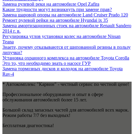
Замена рулевой реки на автомобиле Opel Zafira
Какие трудности могут возникнуть при замене прав?
Замена шаровой опоры на автомобиле Land Cruiser Prado 120
Ремонт рулевой рейки на автомобиле Hyundai ix 35
Замена амортизационных стоек на автомобиле Renault Sandero
2014 г. в.
Регулировка углов установки колес на автомобиле Nissan
Teana
Знаете, почему отказываются от шипованной резины в пользу
липучки?
Установка охранного комплекса на автомобиле Toyota Corolla
Это то, что необходимо знать о насосе ГУР
Замена тормозных дисков и колодок на автомобиле Toyota
Rav-4
* Автокомплекс "Карвин" - честный сервис по честной цене!
Профессиональное оборудование и опыт в сфере
обслуживания автомобилей более 15 лет.
Большой склад запасных частей для автомобилей всех марок.
Режим работы 7/7 без выходных!
Бесплатная диагностика!