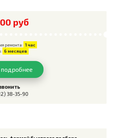
500 руб
1 час
мя ремонта:
6 месяцев
я:
 подробнее
звонить
12) 38-35-90
тесь формой быстрого подбора.