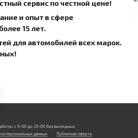
естный сервис по честной цене!
ние и опыт в сфере
олее 15 лет.
тей для автомобилей всех марок.
дных!
аботы: с 9-00 до 20-00 без выходных
ка персональных данных
Публичная оферта