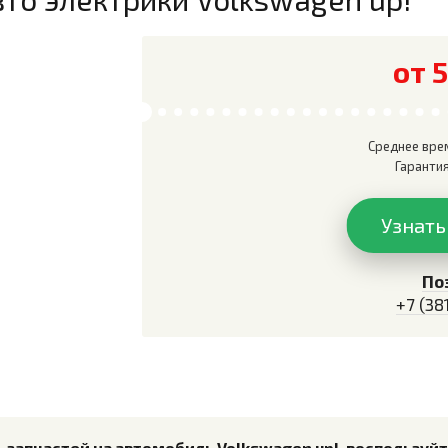
от 
Среднее вре
Гаранти
Узнать
По
+7 (38
ь запчастей на автомобиль Volkswagen up!, воспользуй