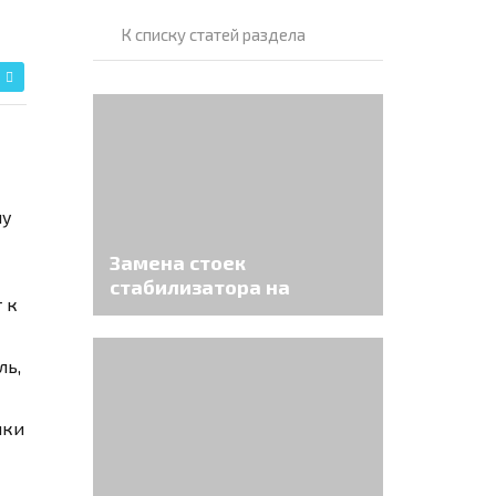
К списку статей раздела
ну
Замена стоек
стабилизатора на
 к
автомобиле Toyota
Corona Premio
ль,
мки