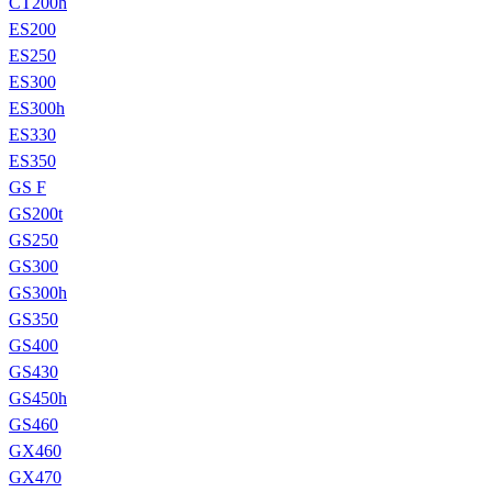
CT200h
ES200
ES250
ES300
ES300h
ES330
ES350
GS F
GS200t
GS250
GS300
GS300h
GS350
GS400
GS430
GS450h
GS460
GX460
GX470