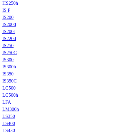
HS250h
IS F
IS200
IS200d
IS200t
IS220d
IS250
IS250C
IS300
IS300h
IS350
IS350C
LC500
LC500h
LFA
LM300h
LS350
LS400
LS430