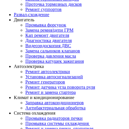
Проточка тормозных дисков
Ремонт суппортов
Развал-схождение
Двигатель
Промывка форсунок
Замена ремня/цепи ГРМ
Кап ремонт двигателя
Диагностика двигателя
Видеоэндоскопия ДВС
Замена сальников клапанов
Проверка давления масла
Проверка катушек зажигания
Автоэлектрика
Ремонт автоэлектрики
Установка автосигнализаций
Ремонт генераторов
Ремонт датчика угла поворота руля
Ремонт и замена стартера
Климат и кондиционирование
Заправка автокондиционеров
Антибактериальная обработка
Система охлаждения
Промывка радиаторов печки
Промывка системы охлаждения
Ремонт и замена печки, отопителя