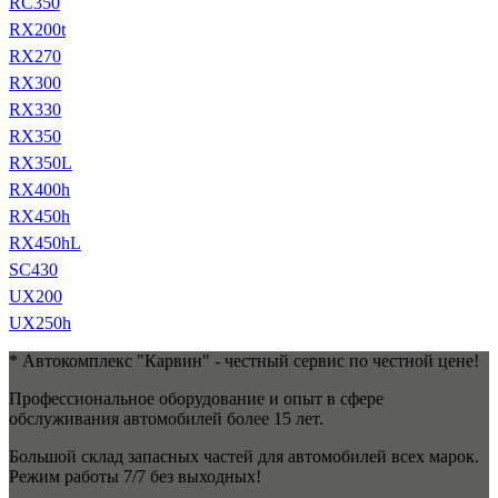
RC350
RX200t
RX270
RX300
RX330
RX350
RX350L
RX400h
RX450h
RX450hL
SC430
UX200
UX250h
* Автокомплекс "Карвин" - честный сервис по честной цене!
Профессиональное оборудование и опыт в сфере
обслуживания автомобилей более 15 лет.
Большой склад запасных частей для автомобилей всех марок.
Режим работы 7/7 без выходных!