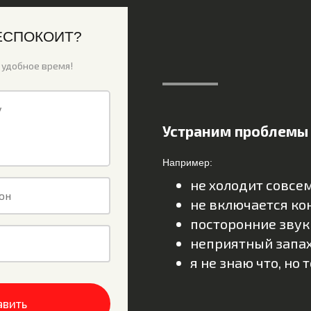
ЕСПОКОИТ?
 удобное время!
у
Устраним проблемы
Например:
не холодит совсе
он
не включается к
посторонние звук
неприятный запах
я не знаю что, но 
авить