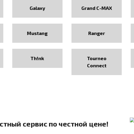
Galaxy
Grand C-MAX
Mustang
Ranger
Th!nk
Tourneo
Connect
естный сервис по честной цене!