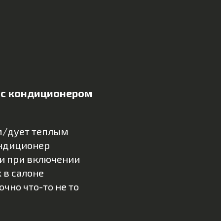
 с кондиционером
м/дует теплым
ондиционер
и при включении
 в салоне
точно что-то не то