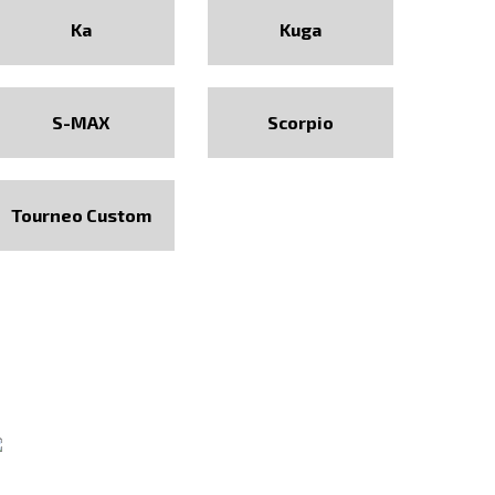
Ka
Kuga
S-MAX
Scorpio
Tourneo Custom