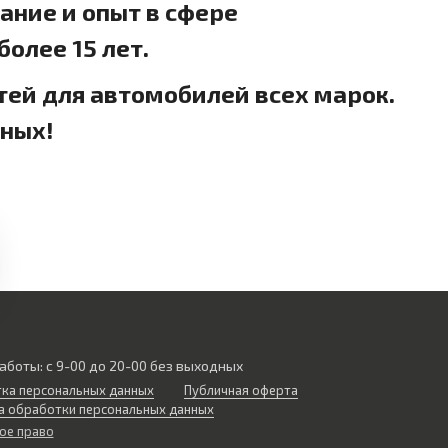
ние и опыт в сфере
олее 15 лет.
тей для автомобилей всех марок.
дных!
аботы: с 9-00 до 20-00 без выходных
ка персональных данных
Публичная оферта
а обработки персональных данных
ое право