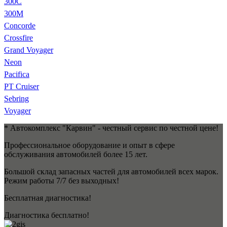
300C
300M
Concorde
Crossfire
Grand Voyager
Neon
Pacifica
PT Cruiser
Sebring
Voyager
* Автокомплекс "Карвин" - честный сервис по честной цене!
Профессиональное оборудование и опыт в сфере
обслуживания автомобилей более 15 лет.
Большой склад запасных частей для автомобилей всех марок.
Режим работы 7/7 без выходных!
Бесплатная диагностика!
Диагностика бесплатно!