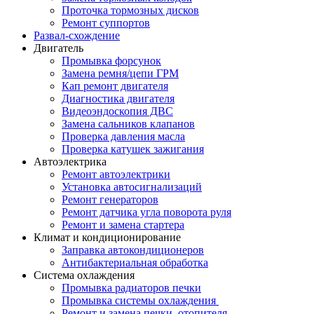
Проточка тормозных дисков
Ремонт суппортов
Развал-схождение
Двигатель
Промывка форсунок
Замена ремня/цепи ГРМ
Кап ремонт двигателя
Диагностика двигателя
Видеоэндоскопия ДВС
Замена сальников клапанов
Проверка давления масла
Проверка катушек зажигания
Автоэлектрика
Ремонт автоэлектрики
Установка автосигнализаций
Ремонт генераторов
Ремонт датчика угла поворота руля
Ремонт и замена стартера
Климат и кондиционирование
Заправка автокондиционеров
Антибактериальная обработка
Система охлаждения
Промывка радиаторов печки
Промывка системы охлаждения
Ремонт и замена печки, отопителя