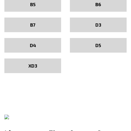
B5
B6
B7
D3
D4
D5
XD3