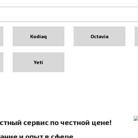
Kodiaq
Octavia
Yeti
естный сервис по честной цене!
ние и опыт в сфере