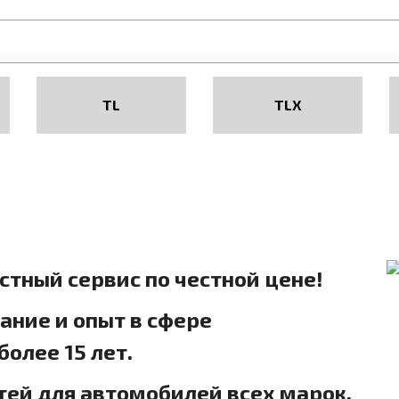
TL
TLX
естный сервис по честной цене!
ние и опыт в сфере
олее 15 лет.
тей для автомобилей всех марок.