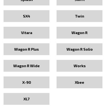
SX4
Twin
Vitara
Wagon R
Wagon R Plus
Wagon R Solio
Wagon R Wide
Works
X-90
Xbee
XL7