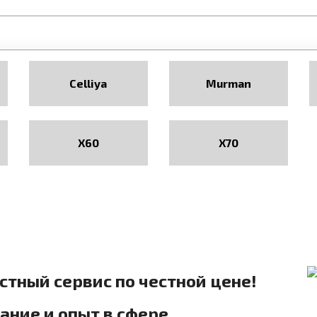
Celliya
Murman
X60
X70
естный сервис по честной цене!
ние и опыт в сфере