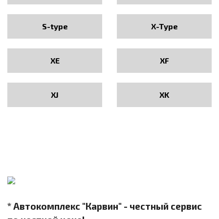
S-type
X-Type
XE
XF
XJ
XK
* Автокомплекс "Карвин" - честный сервис