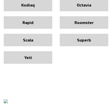
Kodiaq
Octavia
Rapid
Roomster
Scala
Superb
Yeti