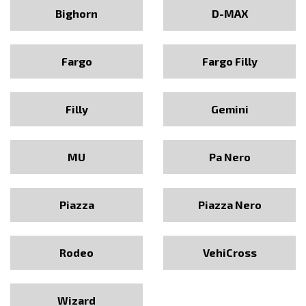
Bighorn
D-MAX
Fargo
Fargo Filly
Filly
Gemini
MU
Pa Nero
Piazza
Piazza Nero
Rodeo
VehiCross
Wizard