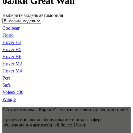
балки Great Wall
Выберите модель автомобиля
Coolbear
Florid
Hover H3
Hover H5
Hover H6
Hover M2
Hover M4
Peri
Safe
Voleex c30
Wingle
* Автокомплекс "Карвин" - честный сервис по честной цене!
Профессиональное оборудование и опыт в сфере
обслуживания автомобилей более 15 лет.