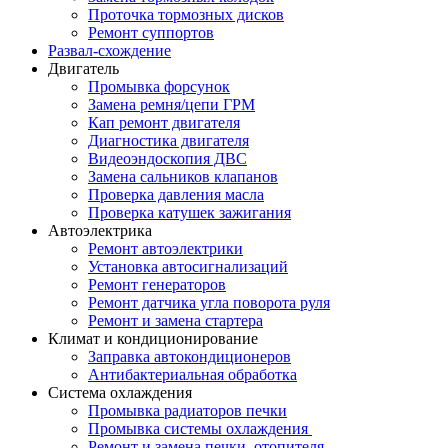
Проточка тормозных дисков
Ремонт суппортов
Развал-схождение
Двигатель
Промывка форсунок
Замена ремня/цепи ГРМ
Кап ремонт двигателя
Диагностика двигателя
Видеоэндоскопия ДВС
Замена сальников клапанов
Проверка давления масла
Проверка катушек зажигания
Автоэлектрика
Ремонт автоэлектрики
Установка автосигнализаций
Ремонт генераторов
Ремонт датчика угла поворота руля
Ремонт и замена стартера
Климат и кондиционирование
Заправка автокондиционеров
Антибактериальная обработка
Система охлаждения
Промывка радиаторов печки
Промывка системы охлаждения
Ремонт и замена печки, отопителя