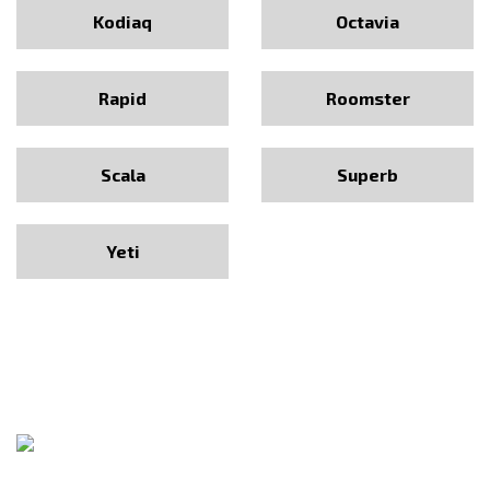
Kodiaq
Octavia
Rapid
Roomster
Scala
Superb
Yeti