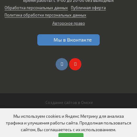
Время работы: с 9-00 до 20-00 без выходных
Обработка персональных данных
Публичная оферта
Политика обработки персональных данных
Авторское право
Мы в Вконтакте
Создание сайтов в Омске
© 2026 Все права защищены
Мы используем cookies и Яндекс Метрику для анализа
ООО "СИБИРЬ АВТО"
трафика и улучшения работы сайта. Продолжая пользоваться
сайтом, Вы соглашаетесь с их использованием.