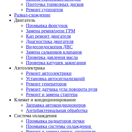
Проточка тормозных дисков
Ремонт суппортов
Развал-схождение
Двигатель
Промывка форсунок
Замена ремня/цепи ГРМ
Кап ремонт двигателя
Диагностика двигателя
Видеоэндоскопия ДВС
Замена сальников клапанов
Проверка давления масла
Проверка катушек зажигания
Автоэлектрика
Ремонт автоэлектрики
Установка автосигнализаций
Ремонт генераторов
Ремонт датчика угла поворота руля
Ремонт и замена стартера
Климат и кондиционирование
Заправка автокондиционеров
Антибактериальная обработка
Система охлаждения
Промывка радиаторов печки
Промывка системы охлаждения
Ремонт и замена печки, отопителя