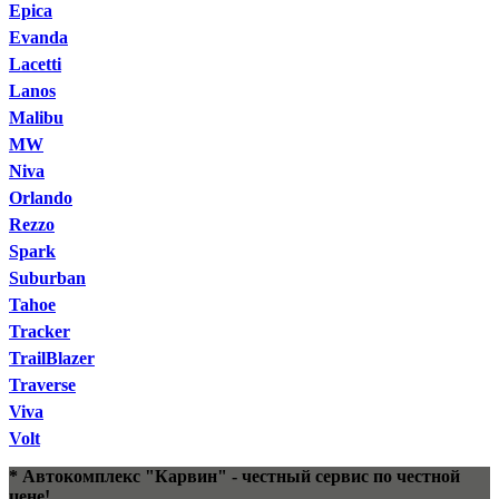
Epica
Evanda
Lacetti
Lanos
Malibu
MW
Niva
Orlando
Rezzo
Spark
Suburban
Tahoe
Tracker
TrailBlazer
Traverse
Viva
Volt
* Автокомплекс "Карвин" - честный сервис по честной
цене!