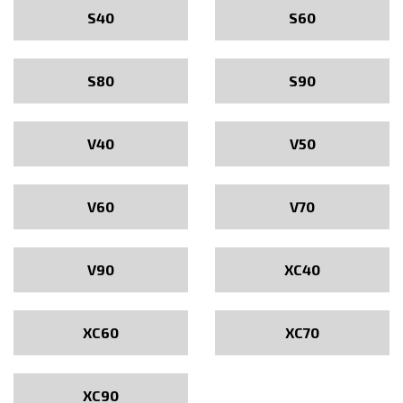
S40
S60
S80
S90
V40
V50
V60
V70
V90
XC40
XC60
XC70
XC90