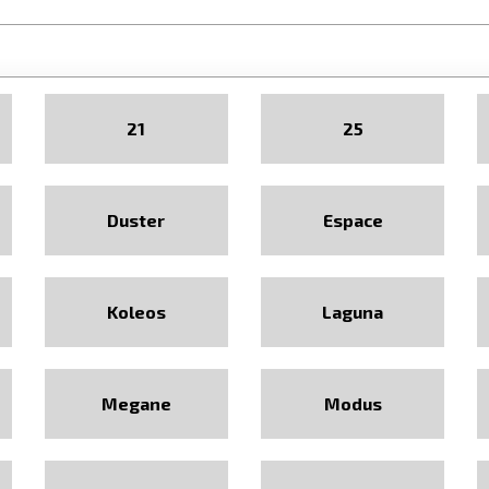
21
25
Duster
Espace
Koleos
Laguna
Megane
Modus