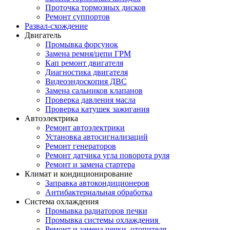
Проточка тормозных дисков
Ремонт суппортов
Развал-схождение
Двигатель
Промывка форсунок
Замена ремня/цепи ГРМ
Кап ремонт двигателя
Диагностика двигателя
Видеоэндоскопия ДВС
Замена сальников клапанов
Проверка давления масла
Проверка катушек зажигания
Автоэлектрика
Ремонт автоэлектрики
Установка автосигнализаций
Ремонт генераторов
Ремонт датчика угла поворота руля
Ремонт и замена стартера
Климат и кондиционирование
Заправка автокондиционеров
Антибактериальная обработка
Система охлаждения
Промывка радиаторов печки
Промывка системы охлаждения
Ремонт и замена печки, отопителя