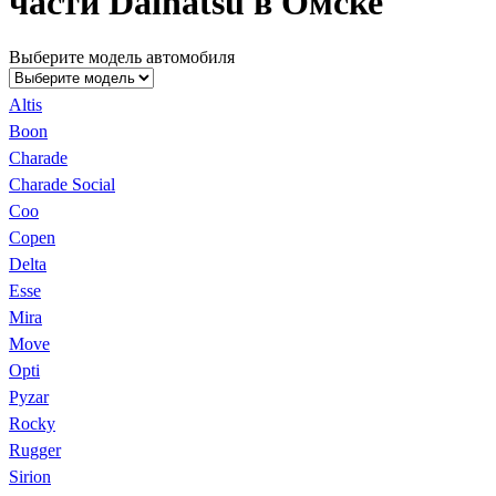
части Daihatsu в Омске
Выберите модель автомобиля
Altis
Boon
Charade
Charade Social
Coo
Copen
Delta
Esse
Mira
Move
Opti
Pyzar
Rocky
Rugger
Sirion