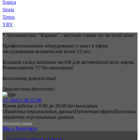
Sonica
Storia
Terios
YRV
* Автокомплекс "Карвин" - честный сервис по честной цене!
Профессиональное оборудование и опыт в сфере
обслуживания автомобилей более 15 лет.
Большой склад запасных частей для автомобилей всех марок.
Режим работы 7/7 без выходных!
Бесплатная диагностика!
Диагностика бесплатно!
+7 (3812) 38-35-90
Время работы: с 9-00 до 20-00 без выходных
Обработка персональных данных
Публичная оферта
Политика
обработки персональных данных
Авторское право
Мы в Вконтакте
Создание сайтов в Омске