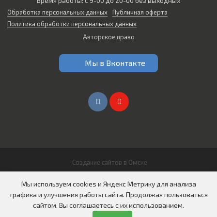
Время работы: с 9-00 до 20-00 без выходных
Обработка персональных данных
Публичная оферта
Политика обработки персональных данных
Авторское право
Мы в Вконтакте
Создание сайтов в Омске
© 2026 Все права защищены
Мы используем cookies и Яндекс Метрику для анализа
ООО "СИБИРЬ АВТО"
трафика и улучшения работы сайта. Продолжая пользоваться
сайтом, Вы соглашаетесь с их использованием.