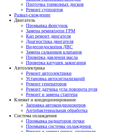
Проточка тормозных дисков
Ремонт суппортов
Развал-схождение
Двигатель
Промывка форсунок
Замена ремня/цепи ГРМ
Кап ремонт двигателя
Диагностика двигателя
Видеоэндоскопия ДВС
Замена сальников клапанов
Проверка давления масла
Проверка катушек зажигания
Автоэлектрика
Ремонт автоэлектрики
Установка автосигнализаций
Ремонт генераторов
Ремонт датчика угла поворота руля
Ремонт и замена стартера
Климат и кондиционирование
Заправка автокондиционеров
Антибактериальная обработка
Система охлаждения
Промывка радиаторов печки
Промывка системы охлаждения
Ремонт и замена печки, отопителя