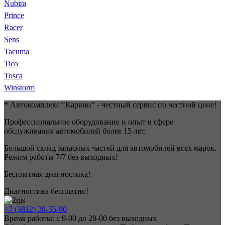
Nubira
Prince
Racer
Sens
Tacuma
Tico
Tosca
Winstorm
* Автокомплекс "Карвин" - честный сервис по честной цене!
Профессиональное оборудование и опыт в сфере
обслуживания автомобилей более 15 лет.
Большой склад запасных частей для автомобилей всех марок.
Режим работы 7/7 без выходных!
Бесплатная диагностика!
Диагностика бесплатно!
+7 (3812) 38-35-90
Время работы: с 9-00 до 20-00 без выходных