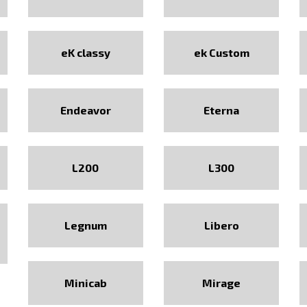
eK classy
ek Custom
Endeavor
Eterna
L200
L300
Legnum
Libero
Minicab
Mirage