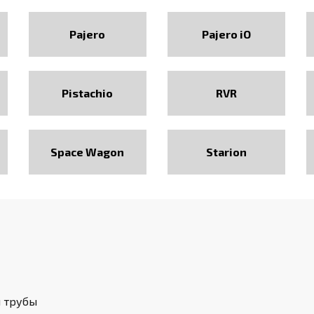
Pajero
Pajero iO
Pistachio
RVR
Space Wagon
Starion
й трубы