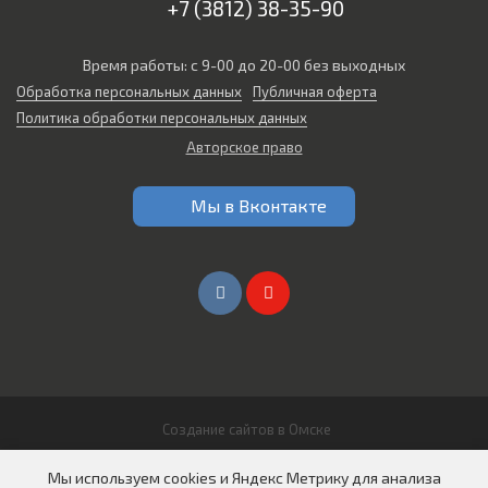
+7 (3812) 38-35-90
Время работы: с 9-00 до 20-00 без выходных
Обработка персональных данных
Публичная оферта
Политика обработки персональных данных
Авторское право
Мы в Вконтакте
Создание сайтов в Омске
© 2026 Все права защищены
Мы используем cookies и Яндекс Метрику для анализа
ООО "СИБИРЬ АВТО"