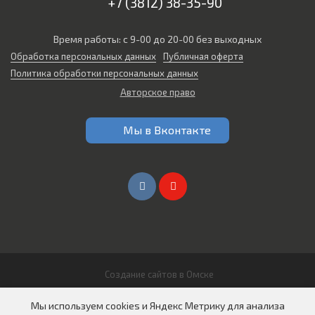
+7 (3812) 38-35-90
Время работы: с 9-00 до 20-00 без выходных
Обработка персональных данных
Публичная оферта
Политика обработки персональных данных
Авторское право
Мы в Вконтакте
Создание сайтов в Омске
© 2026 Все права защищены
Мы используем cookies и Яндекс Метрику для анализа
ООО "СИБИРЬ АВТО"