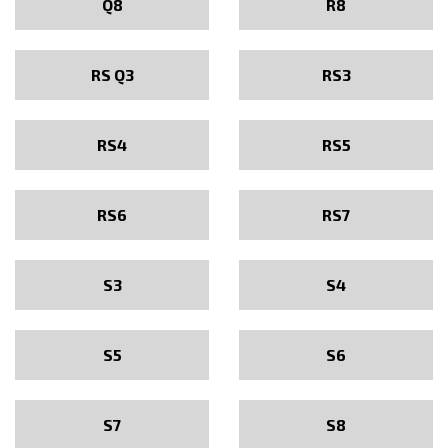
Q8
R8
RS Q3
RS3
RS4
RS5
RS6
RS7
S3
S4
S5
S6
S7
S8