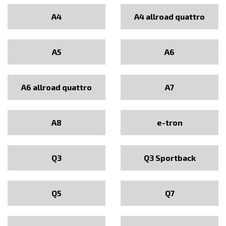
A4
A4 allroad quattro
A5
A6
A6 allroad quattro
A7
A8
e-tron
Q3
Q3 Sportback
Q5
Q7