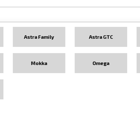
Astra Family
Astra GTC
Mokka
Omega