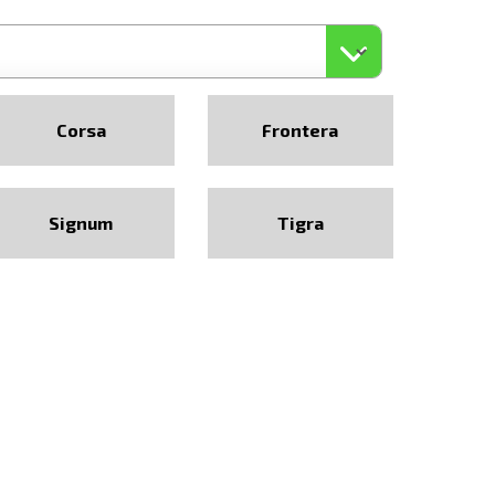
Corsa
Frontera
Signum
Tigra