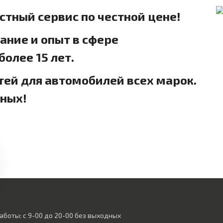
естный сервис по честной цене!
ние и опыт в сфере
олее 15 лет.
тей для автомобилей всех марок.
дных!
аботы: с 9-00 до 20-00 без выходных