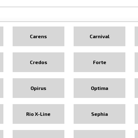
Carens
Carnival
Credos
Forte
Opirus
Optima
Rio X-Line
Sephia