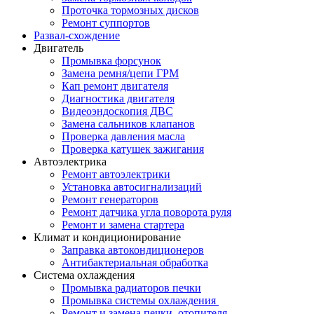
Проточка тормозных дисков
Ремонт суппортов
Развал-схождение
Двигатель
Промывка форсунок
Замена ремня/цепи ГРМ
Кап ремонт двигателя
Диагностика двигателя
Видеоэндоскопия ДВС
Замена сальников клапанов
Проверка давления масла
Проверка катушек зажигания
Автоэлектрика
Ремонт автоэлектрики
Установка автосигнализаций
Ремонт генераторов
Ремонт датчика угла поворота руля
Ремонт и замена стартера
Климат и кондиционирование
Заправка автокондиционеров
Антибактериальная обработка
Система охлаждения
Промывка радиаторов печки
Промывка системы охлаждения
Ремонт и замена печки, отопителя