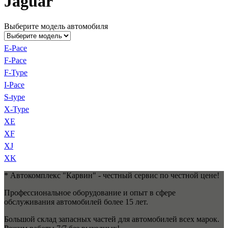
Jaguar
Выберите модель автомобиля
E-Pace
F-Pace
F-Type
I-Pace
S-type
X-Type
XE
XF
XJ
XK
* Автокомплекс "Карвин" - честный сервис по честной цене!
Профессиональное оборудование и опыт в сфере
обслуживания автомобилей более 15 лет.
Большой склад запасных частей для автомобилей всех марок.