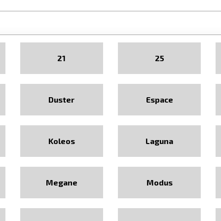
21
25
Duster
Espace
Koleos
Laguna
Megane
Modus