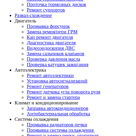
Проточка тормозных дисков
Ремонт суппортов
Развал-схождение
Двигатель
Промывка форсунок
Замена ремня/цепи ГРМ
Кап ремонт двигателя
Диагностика двигателя
Видеоэндоскопия ДВС
Замена сальников клапанов
Проверка давления масла
Проверка катушек зажигания
Автоэлектрика
Ремонт автоэлектрики
Установка автосигнализаций
Ремонт генераторов
Ремонт датчика угла поворота руля
Ремонт и замена стартера
Климат и кондиционирование
Заправка автокондиционеров
Антибактериальная обработка
Система охлаждения
Промывка радиаторов печки
Промывка системы охлаждения
Ремонт и замена печки, отопителя