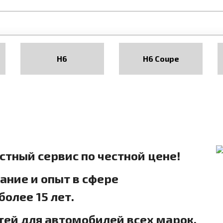
H6
H6 Coupe
естный сервис по честной цене!
ние и опыт в сфере
олее 15 лет.
тей для автомобилей всех марок.