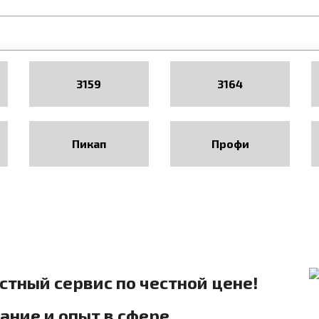
3159
3164
Пикап
Профи
естный сервис по честной цене!
ние и опыт в сфере