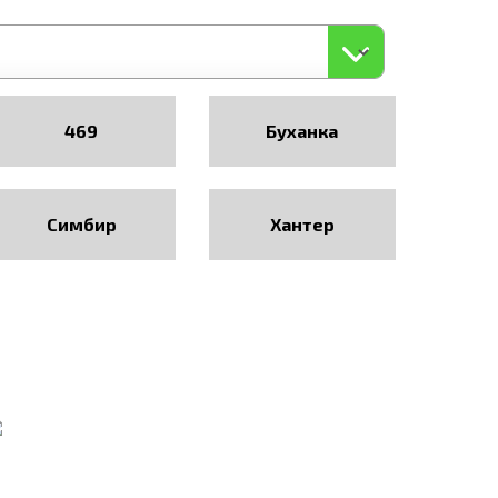
469
Буханка
Симбир
Хантер