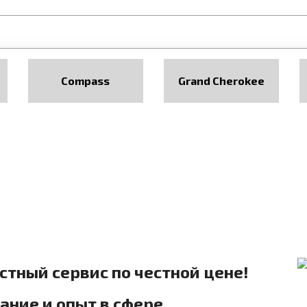
Compass
Grand Cherokee
естный сервис по честной цене!
ние и опыт в сфере