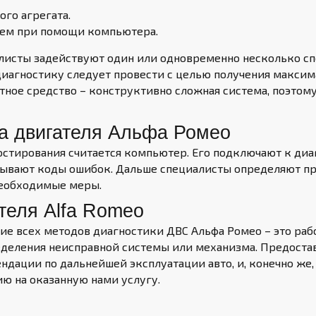
го агрегата.
тем при помощи компьютера.
листы задействуют один или одновременно несколько сп
иагностику следует провести с целью получения максима
тное средство – конструктивно сложная система, поэто
а двигателя Альфа Ромео
остирования считается компьютер. Его подключают к ди
ывают коды ошибок. Дальше специалисты определяют при
необходимые меры.
теля Alfa Romeo
ие всех методов диагностики ДВС Альфа Ромео – это раб
ределения неисправной системы или механизма. Предост
ндации по дальнейшей эксплуатации авто, и, конечно же,
ию на оказанную нами услугу.