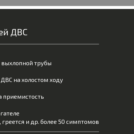
ей ДВС
з выхлопной трубы
ДВС на холостом ходу
а приемистость
игателе
, греется и др. более 50 симптомов