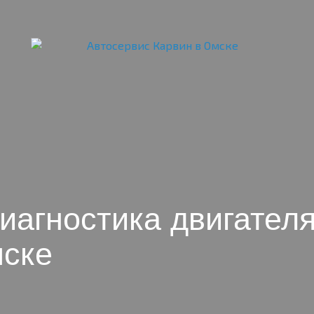
иагностика двигател
мске