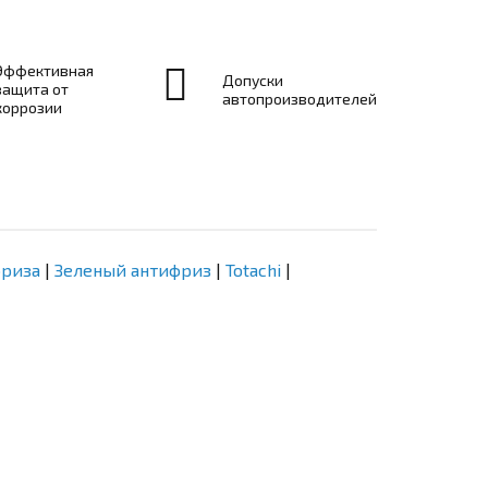
Эффективная
Допуски
защита от
автопроизводителей
коррозии
фриза
|
Зеленый антифриз
|
Totachi
|