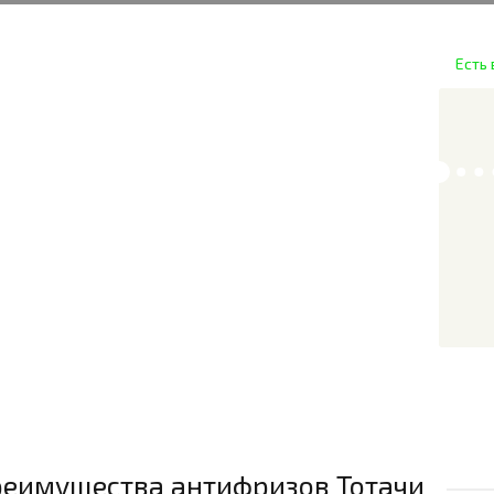
Есть 
еимущества антифризов Тотачи