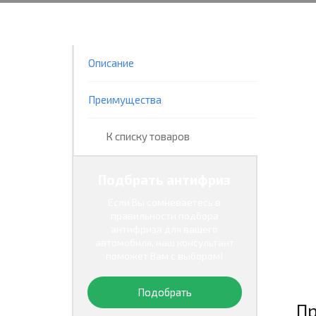
Описание
Преимущества
К списку товаров
Подбрать антифриз
Если Вы сомневаетесь в
правильности подбора
антифриза для вашего
автомобиля, наш консультант
поможет Вам с выбором!
Подобрать
Пр