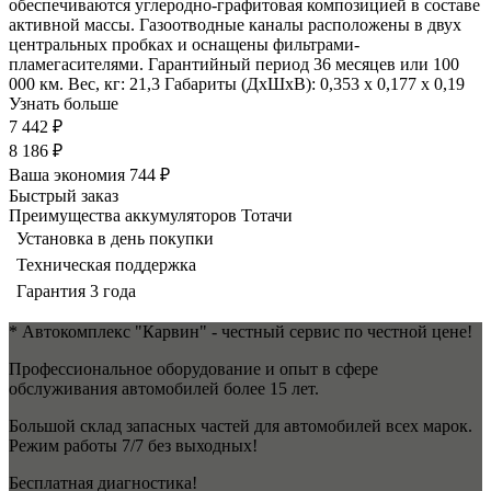
обеспечиваются углеродно-графитовая композицией в составе
активной массы. Газоотводные каналы расположены в двух
центральных пробках и оснащены фильтрами-
пламегасителями. Гарантийный период 36 месяцев или 100
000 км. Вес, кг: 21,3 Габариты (ДхШхВ): 0,353 x 0,177 x 0,19
Узнать больше
7 442 ₽
8 186 ₽
Ваша экономия
744 ₽
Быстрый заказ
Преимущества аккумуляторов Тотачи
Установка в день покупки
Техническая поддержка
Гарантия 3 года
* Автокомплекс "Карвин" - честный сервис по честной цене!
Профессиональное оборудование и опыт в сфере
обслуживания автомобилей более 15 лет.
Большой склад запасных частей для автомобилей всех марок.
Режим работы 7/7 без выходных!
Бесплатная диагностика!