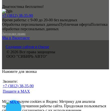
Диагностика бесплатно!
+7 (3812) 38-35-90
Время работы: с 9-00 до 20-00 без выходных
Обработка персональных данных
Публичная оферта
Политика
обработки персональных данных
Авторское право
Мы в Вконтакте
Создание сайтов в Омске
© 2026 Все права защищены
ООО "СИБИРЬ АВТО"
Нажмите для звонка
Звоните:
+7 (3812) 38-35-90
Пишите в MAX
Мы используем cookies и Яндекс Метрику для анализа
трафика и улучшения работы сайта. Продолжая пользоваться
сайтом, Вы соглашаетесь с их использованием.