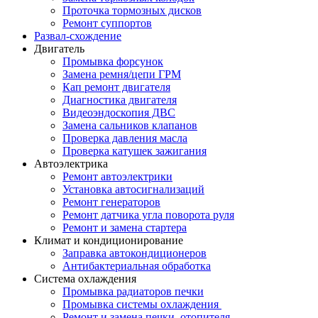
Проточка тормозных дисков
Ремонт суппортов
Развал-схождение
Двигатель
Промывка форсунок
Замена ремня/цепи ГРМ
Кап ремонт двигателя
Диагностика двигателя
Видеоэндоскопия ДВС
Замена сальников клапанов
Проверка давления масла
Проверка катушек зажигания
Автоэлектрика
Ремонт автоэлектрики
Установка автосигнализаций
Ремонт генераторов
Ремонт датчика угла поворота руля
Ремонт и замена стартера
Климат и кондиционирование
Заправка автокондиционеров
Антибактериальная обработка
Система охлаждения
Промывка радиаторов печки
Промывка системы охлаждения
Ремонт и замена печки, отопителя