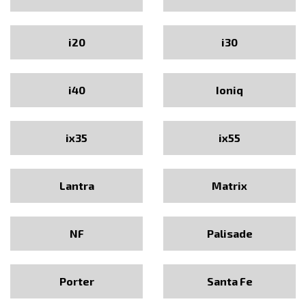
i20
i30
i40
Ioniq
ix35
ix55
Lantra
Matrix
NF
Palisade
Porter
Santa Fe